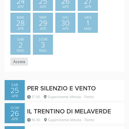
24
25
26
27
APR
APR
APR
APR
MAR
MER
GIO
VEN
28
29
30
1
APR
APR
APR
MAG
SAB
DOM
2
3
MAG
MAG
SAB
PER SILENZIO E VENTO
25
APR
17:30
Supercinema Vittoria - Trento
DOM
IL TRENTINO DI MELAVERDE
26
APR
16:30
Supercinema Vittoria - Trento