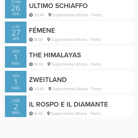
DOM
ULTIMO SCHIAFFO
26
APR
20:45
Supercinema Vittoria - Trento
LUN
FÉMENE
27
APR
18:00
Supercinema Vittoria - Trento
VEN
THE HIMALAYAS
1
MAG
16:00
Supercinema Vittoria - Trento
VEN
ZWEITLAND
1
MAG
20:45
Supercinema Vittoria - Trento
SAB
IL ROSPO E IL DIAMANTE
2
MAG
16:45
Supercinema Vittoria - Trento
PER SILENZIO E VENTO