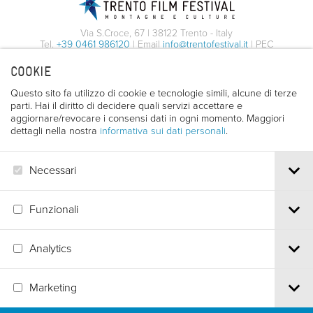
01/05/2026
MAGGIORI
Condividi con i tuoi amici
Supercinema Vittoria
Via S.Croce, 67 | 38122 Trento - Italy
20:45
AGGIUNGI
INFORMAZIONI
Facebook
Twitter
Whatsapp
Email
Tel.
+39 0461 986120
| Email
info@trentofestival.it
| PEC
Via Manci, 54 - Trento
trentofilmfestival@pec.it
COOKIE
PI e CF 00387380223 |
Privacy & Cookies
02/05/2026
MAGGIORI
Condividi con i tuoi amici
16:45
Questo sito fa utilizzo di cookie e tecnologie simili, alcune di terze
AGGIUNGI
INFORMAZIONI
Facebook
Twitter
Whatsapp
Email
parti. Hai il diritto di decidere quali servizi accettare e
aggiornare/revocare i consensi dati in ogni momento. Maggiori
dettagli nella nostra
informativa sui dati personali
.
MAGGIORI
Condividi con i tuoi amici
AGGIUNGI
INFORMAZIONI
Facebook
Twitter
Whatsapp
Email
Necessari
MAGGIORI
AGGIUNGI
INFORMAZIONI
Funzionali
Analytics
Marketing