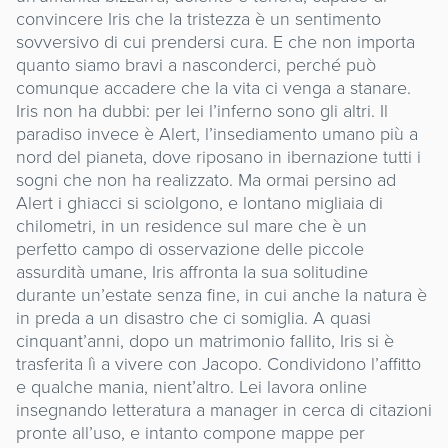
convincere Iris che la tristezza è un sentimento
sovversivo di cui prendersi cura. E che non importa
quanto siamo bravi a nasconderci, perché può
comunque accadere che la vita ci venga a stanare.
Iris non ha dubbi: per lei l’inferno sono gli altri. Il
paradiso invece è Alert, l’insediamento umano più a
nord del pianeta, dove riposano in ibernazione tutti i
sogni che non ha realizzato. Ma ormai persino ad
Alert i ghiacci si sciolgono, e lontano migliaia di
chilometri, in un residence sul mare che è un
perfetto campo di osservazione delle piccole
assurdità umane, Iris affronta la sua solitudine
durante un’estate senza fine, in cui anche la natura è
in preda a un disastro che ci somiglia. A quasi
cinquant’anni, dopo un matrimonio fallito, Iris si è
trasferita lì a vivere con Jacopo. Condividono l’affitto
e qualche mania, nient’altro. Lei lavora online
insegnando letteratura a manager in cerca di citazioni
pronte all’uso, e intanto compone mappe per