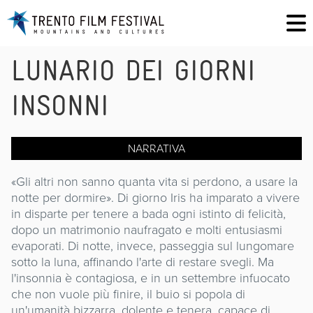
LUNARIO DEI GIORNI
INSONNI
NARRATIVA
«Gli altri non sanno quanta vita si perdono, a usare la
notte per dormire». Di giorno Iris ha imparato a vivere
in disparte per tenere a bada ogni istinto di felicità,
dopo un matrimonio naufragato e molti entusiasmi
evaporati. Di notte, invece, passeggia sul lungomare
sotto la luna, affinando l'arte di restare svegli. Ma
l'insonnia è contagiosa, e in un settembre infuocato
che non vuole più finire, il buio si popola di
un'umanità bizzarra, dolente e tenera, capace di