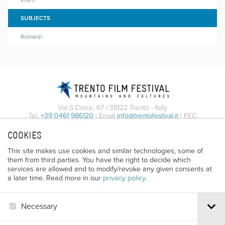
SUBJECTS
Romanzi
Via S.Croce, 67 | 38122 Trento - Italy
Tel.
+39 0461 986120
| Email
info@trentofestival.it
| PEC
trentofilmfestival@pec.it
COOKIES
PI e CF 00387380223 |
Privacy & Cookies
This site makes use cookies and similar technologies, some of
them from third parties. You have the right to decide which
services are allowed and to modify/revoke any given consents at
a later time. Read more in our
privacy policy
.
Necessary