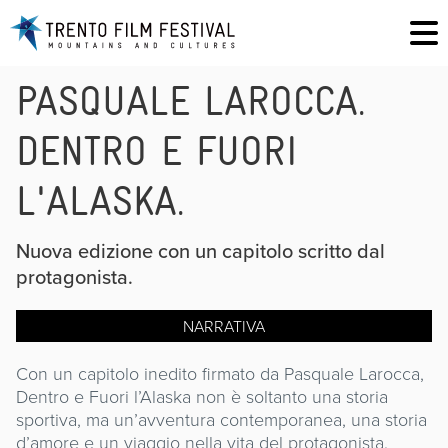
PASQUALE LAROCCA.
DENTRO E FUORI
L'ALASKA.
Nuova edizione con un capitolo scritto dal
protagonista.
NARRATIVA
Con un capitolo inedito firmato da Pasquale Larocca,
Dentro e Fuori l’Alaska non è soltanto una storia
sportiva, ma un’avventura contemporanea, una storia
d’amore e un viaggio nella vita del protagonista.