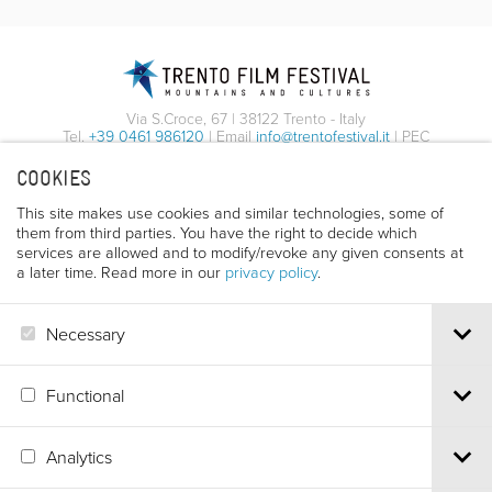
Via S.Croce, 67 | 38122 Trento - Italy
Tel.
+39 0461 986120
| Email
info@trentofestival.it
| PEC
trentofilmfestival@pec.it
COOKIES
PI e CF 00387380223 |
Privacy & Cookies
This site makes use cookies and similar technologies, some of
them from third parties. You have the right to decide which
services are allowed and to modify/revoke any given consents at
a later time. Read more in our
privacy policy
.
Necessary
Functional
Analytics