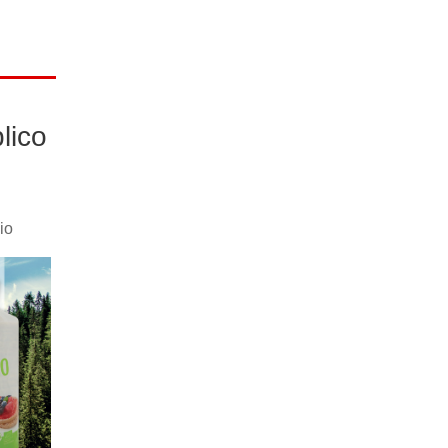
lico
io