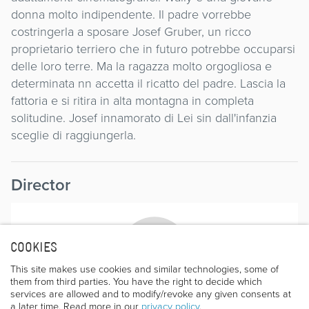
donna molto indipendente. Il padre vorrebbe
costringerla a sposare Josef Gruber, un ricco
proprietario terriero che in futuro potrebbe occuparsi
delle loro terre. Ma la ragazza molto orgogliosa e
determinata nn accetta il ricatto del padre. Lascia la
fattoria e si ritira in alta montagna in completa
solitudine. Josef innamorato di Lei sin dall'infanzia
sceglie di raggiungerla.
Director
COOKIES
This site makes use cookies and similar technologies, some of
them from third parties. You have the right to decide which
services are allowed and to modify/revoke any given consents at
PETER SAMANN
a later time. Read more in our
privacy policy
.