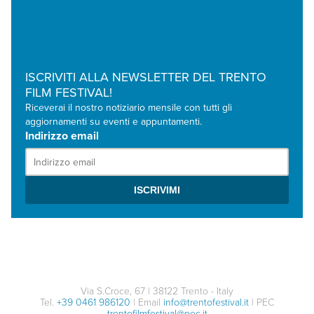
ISCRIVITI ALLA NEWSLETTER DEL TRENTO
FILM FESTIVAL!
Riceverai il nostro notiziario mensile con tutti gli
aggiornamenti su eventi e appuntamenti.
Indirizzo email
Via S.Croce, 67 | 38122 Trento - Italy
Tel.
+39 0461 986120
| Email
info@trentofestival.it
| PEC
trentofilmfestival@pec.it