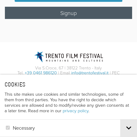
Signup
Via S.Croce, 67 | 38122 Trento - Italy
Tel.
+39 0461 986120
| Email
info@trentofestival.it
| PEC
trentofilmfestival@pec.it
COOKIES
PI e CF 00387380223 |
Privacy & Cookies
This site makes use cookies and similar technologies, some of
them from third parties. You have the right to decide which
services are allowed and to modify/revoke any given consents at
a later time. Read more in our
privacy policy
.
Necessary