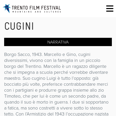
CUGINI
NARRATIVA
Borgo Sacco, 1943. Marcello e Gino, cugini
diversissimi, vivono con la famiglia in un piccolo
borgo del Trentino. Marcello è un ragazzo diligente
che si impegna a scuola perché vorrebbe diventare
maestro. Suo cugino Luigi è tutto l’opposto: già
bocciato più volte, preferisce contrabbandare merci
con i partigiani e produrre grappa insieme allo zio
Timoteo, che per lui è come un secondo padre, da
quando il suo è morto in guerra. I due si sopportano
a fatica, ma sono costretti a vivere sotto lo stesso
tetto. Con l’Armistizio del 1943 l’occupazione nazista