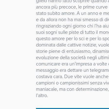
glielo hanno fatto scoprire quando a
ancora più precoce, le prime curve l
stato subito amore. A un anno e me
e da allora non ha mai smesso di di
ringraziando ogni giorno chi l’ha aiu
suoi sogni sulle piste di tutto il mon
questo amore per lo sci e per lo spor
dominata dalle cattive notizie, vu
storie piene di entusiasmo, dinamis
evoluzione della società negli ultimi
comunicare era un’impresa a volte d
messaggio era dettare un telegramm
costava cara. Due vite vuole anche
campioni o campionissimi senza vi
maniacale, ma con determinazione, 
l’altro.