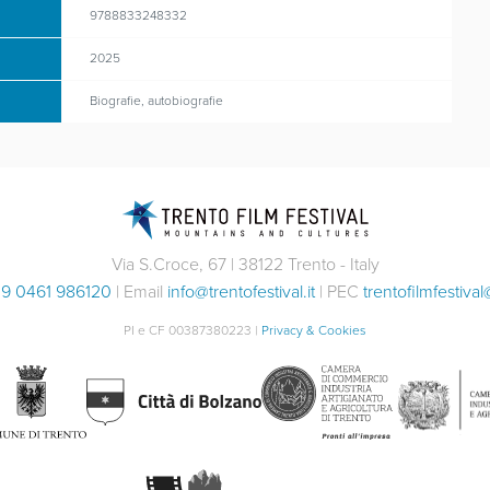
9788833248332
2025
Biografie, autobiografie
Via S.Croce, 67 | 38122 Trento - Italy
9 0461 986120
| Email
info@trentofestival.it
| PEC
trentofilmfestival
PI e CF 00387380223 |
Privacy & Cookies