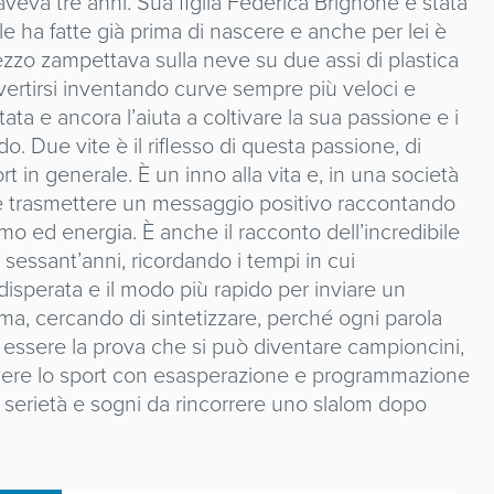
veva tre anni. Sua figlia Federica Brignone è stata
e ha fatte già prima di nascere e anche per lei è
zzo zampettava sulla neve su due assi di plastica
vertirsi inventando curve sempre più veloci e
tata e ancora l’aiuta a coltivare la sua passione e i
do. Due vite è il riflesso di questa passione, di
t in generale. È un inno alla vita e, in una società
ole trasmettere un messaggio positivo raccontando
mo ed energia. È anche il racconto dell’incredibile
 sessant’anni, ricordando i tempi in cui
isperata e il modo più rapido per inviare un
a, cercando di sintetizzare, perché ogni parola
 essere la prova che si può diventare campioncini,
vere lo sport con esasperazione e programmazione
serietà e sogni da rincorrere uno slalom dopo