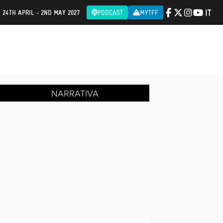
IT
| 24TH APRIL - 2ND MAY 2027
PODCAST
MYTFF
NARRATIVA