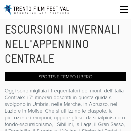
ESCURSIONI INVERNALI
NELL'APPENNINO
CENTRALE
SPORTS E TEMPO LIBERO
Oggi sono migliaia i frequentatori dei monti dell’Italia
Centrale: i 71 itinerari descritti in questa guida si
svolgono in Umbria, nelle Marche, in Abruzzo, nel
Lazio e in Molise. Che si utilizzino le ciaspole, la
piccozza e i ramponi, oppure gli sci da scialpinismo o
fondo-escursionismo, i Sibillini, la Laga, il Gran Sasso,
il Terminillo, il Sirente e il Velino, i Simbruini-Ernici, i