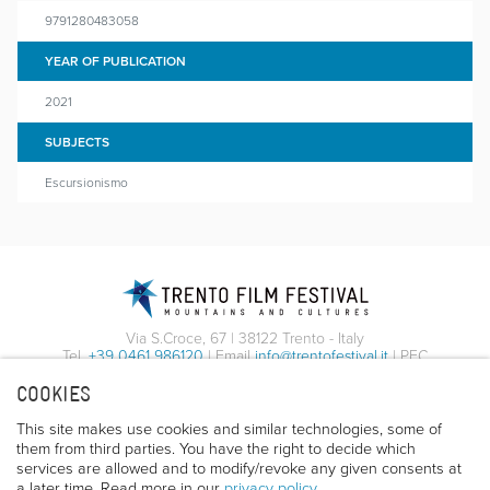
9791280483058
YEAR OF PUBLICATION
2021
SUBJECTS
Escursionismo
Via S.Croce, 67 | 38122 Trento - Italy
Tel.
+39 0461 986120
| Email
info@trentofestival.it
| PEC
trentofilmfestival@pec.it
COOKIES
PI e CF 00387380223 |
Privacy & Cookies
This site makes use cookies and similar technologies, some of
them from third parties. You have the right to decide which
services are allowed and to modify/revoke any given consents at
a later time. Read more in our
privacy policy
.