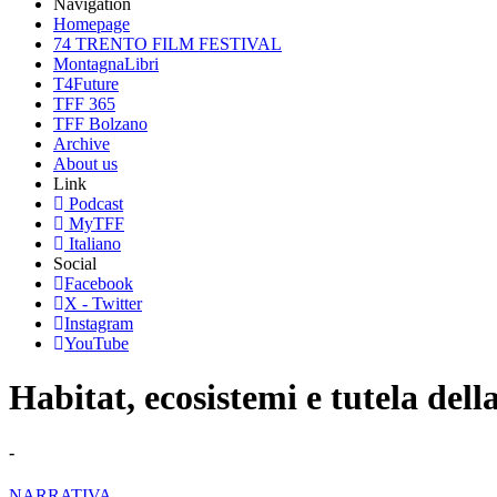
Navigation
Homepage
74 TRENTO FILM FESTIVAL
MontagnaLibri
T4Future
TFF 365
TFF Bolzano
Archive
About us
Link
Podcast
MyTFF
Italiano
Social
Facebook
X - Twitter
Instagram
YouTube
Habitat, ecosistemi e tutela dell
-
NARRATIVA