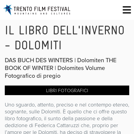
IL LIBRO DELL'INVERNO
- DOLOMITI
DAS BUCH DES WINTERS | Dolomiten THE
BOOK OF WINTER | Dolomites Volume
Fotografico di pregio
LIBRI FOTOGRAFICI
Uno sguardo, attento, preciso e nel contempo etereo,
sognante, sulle Dolomiti. È quello che ci offre questo
libro fotografico, il sunto della passione e della
dedizione di Federica Cattaruzzi che, proprio per
l’amore per le Dolomiti, ha deciso di stravolgere la