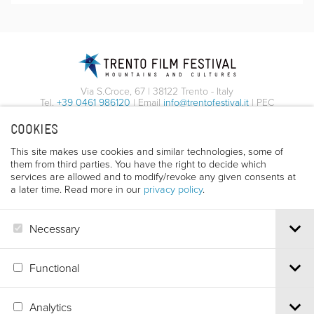
Via S.Croce, 67 | 38122 Trento - Italy
Tel.
+39 0461 986120
| Email
info@trentofestival.it
| PEC
trentofilmfestival@pec.it
COOKIES
PI e CF 00387380223 |
Privacy & Cookies
This site makes use cookies and similar technologies, some of
them from third parties. You have the right to decide which
services are allowed and to modify/revoke any given consents at
a later time. Read more in our
privacy policy
.
Necessary
Functional
Analytics