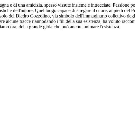
gna e di una amicizia, spesso vissute insieme e intrecciate. Passione pe
stiche dell'autore. Quel luogo capace di stregare il cuore, ai piedi del P
lo del Diedro Cozzolino, via simbolo dell'immaginario collettivo degli al
rrere alcune tracce riannodando i fili della sua esistenza, ha voluto racc
e siamo ora, della grande gioia che può ancora animare l'esistenza.