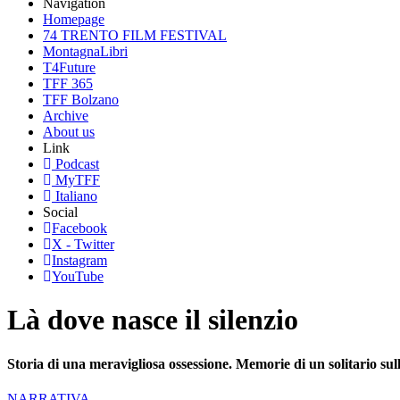
Navigation
Homepage
74 TRENTO FILM FESTIVAL
MontagnaLibri
T4Future
TFF 365
TFF Bolzano
Archive
About us
Link
Podcast
MyTFF
Italiano
Social
Facebook
X - Twitter
Instagram
YouTube
Là dove nasce il silenzio
Storia di una meravigliosa ossessione. Memorie di un solitario sull
NARRATIVA