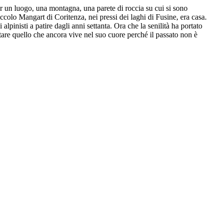
r un luogo, una montagna, una parete di roccia su cui si sono
iccolo Mangart di Coritenza, nei pressi dei laghi di Fusine, era casa.
pinisti a patire dagli anni settanta. Ora che la senilità ha portato
ontare quello che ancora vive nel suo cuore perché il passato non è