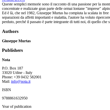
Queste semplici memorie sono il racconto di una passione per la monta
concentrate e realizzate gran parte delle ormai lontane "imprese" alpini
Ed è là, che nel 1982, Giuseppe Murtas ha compiuta la scalata in free so
separazioni da affetti importanti e malattia, l'autore ha voluto riperco
perduto, perché il passato è parte integrante di tutti noi, di quello ch
Authors
Giuseppe Murtas
Publishers
Nota
P.O. Box 187
33020 Udine - Italy
Phone: +39 0432 582001
Mail:
info@nota.it
ISBN
9788861632950
Year of publication