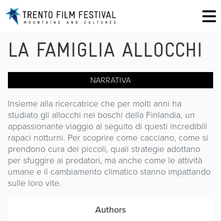
LA FAMIGLIA ALLOCCHI
NARRATIVA
Insieme alla ricercatrice che per molti anni ha
studiato gli allocchi nei boschi della Finlandia, un
appassionante viaggio al seguito di questi incredibili
rapaci notturni. Per scoprire come cacciano, come si
prendono cura dei piccoli, quali strategie adottano
per sfuggire ai predatori, ma anche come le attività
umane e il cambiamento climatico stanno impattando
sulle loro vite.
Authors