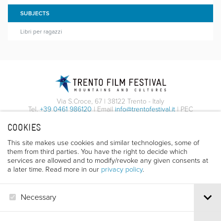
SUBJECTS
Libri per ragazzi
Via S.Croce, 67 | 38122 Trento - Italy
Tel.
+39 0461 986120
| Email
info@trentofestival.it
| PEC
trentofilmfestival@pec.it
COOKIES
PI e CF 00387380223 |
Privacy & Cookies
This site makes use cookies and similar technologies, some of
them from third parties. You have the right to decide which
services are allowed and to modify/revoke any given consents at
a later time. Read more in our
privacy policy
.
Necessary