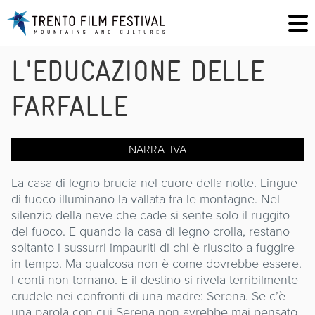
L'EDUCAZIONE DELLE
FARFALLE
NARRATIVA
La casa di legno brucia nel cuore della notte. Lingue
di fuoco illuminano la vallata fra le montagne. Nel
silenzio della neve che cade si sente solo il ruggito
del fuoco. E quando la casa di legno crolla, restano
soltanto i sussurri impauriti di chi è riuscito a fuggire
in tempo. Ma qualcosa non è come dovrebbe essere.
I conti non tornano. E il destino si rivela terribilmente
crudele nei confronti di una madre: Serena. Se c’è
una parola con cui Serena non avrebbe mai pensato