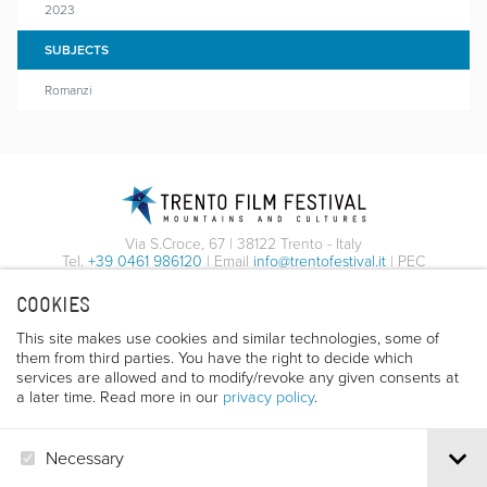
2023
SUBJECTS
Romanzi
Via S.Croce, 67 | 38122 Trento - Italy
Tel.
+39 0461 986120
| Email
info@trentofestival.it
| PEC
trentofilmfestival@pec.it
COOKIES
PI e CF 00387380223 |
Privacy & Cookies
This site makes use cookies and similar technologies, some of
them from third parties. You have the right to decide which
services are allowed and to modify/revoke any given consents at
a later time. Read more in our
privacy policy
.
Necessary