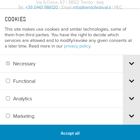
Via S.Croce, 67 | 38122 Trento - Italy
Tel.
+39 0461 986120
| Email
info@trentofestival.it
| PEC
trentofilmfestival@pec.it
COOKIES
PI e CF 00387380223 |
Privacy & Cookies
This site makes use cookies and similar technologies, some of
them from third parties. You have the right to decide which
services are allowed and to modify/revoke any given consents at
a later time. Read more in our
privacy policy
.
Necessary
Functional
Analytics
Marketing
Accept all