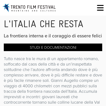
L'ITALIA CHE RESTA
La frontiera interna e il coraggio di essere felici
STUDI E DOCUMENTAZIONI
Tutto nasce tra le mura di un appartamento romano,
soffocato dal caos della città e da un’inaspettata
solitudine che l’autore affronta andando dove è più
complesso arrivare, dove è più difficile restare e dove
è più facile rimanere soli. Gianni Augello compie un
viaggio di 4000 chilometri con mezzi pubblici sulla
traccia della frontiera nascosta dell’Italia. Accumula
imprevisti e incontri: giovani laureati che
controcorrente tornano sulle colline lucane della Val