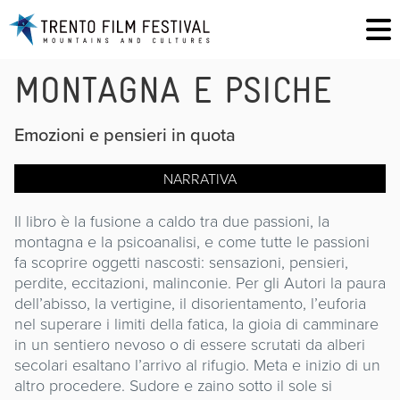
MONTAGNA E PSICHE
Emozioni e pensieri in quota
NARRATIVA
Il libro è la fusione a caldo tra due passioni, la
montagna e la psicoanalisi, e come tutte le passioni
fa scoprire oggetti nascosti: sensazioni, pensieri,
perdite, eccitazioni, malinconie. Per gli Autori la paura
dell’abisso, la vertigine, il disorientamento, l’euforia
nel superare i limiti della fatica, la gioia di camminare
in un sentiero nevoso o di essere scrutati da alberi
secolari esaltano l’arrivo al rifugio. Meta e inizio di un
altro procedere. Sudore e zaino sotto il sole si