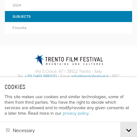
2024
SUBJECTS
Filosofia
Via S.Croce, 67 | 38122 Trento - Italy
Tel.
+39 0461 986120
| Email
info@trentofestival.it
| PEC
trentofilmfestival@pec.it
COOKIES
PI e CF 00387380223 |
Privacy & Cookies
This site makes use cookies and similar technologies, some of
them from third parties. You have the right to decide which
services are allowed and to modify/revoke any given consents at
a later time. Read more in our
privacy policy
.
Necessary