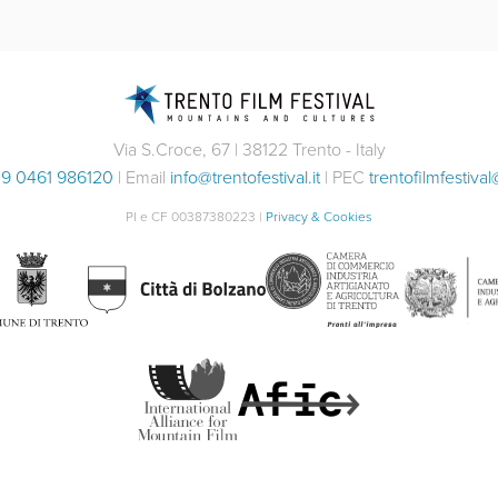
Via S.Croce, 67 | 38122 Trento - Italy
9 0461 986120
| Email
info@trentofestival.it
| PEC
trentofilmfestival
PI e CF 00387380223 |
Privacy & Cookies