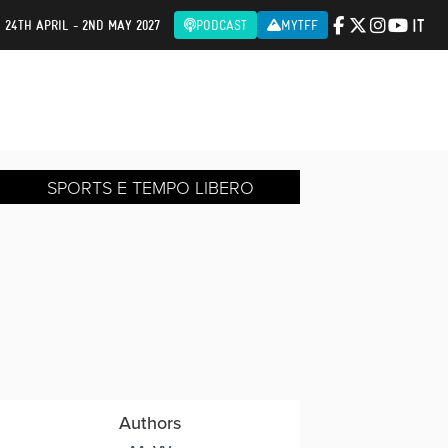
IT
| 24TH APRIL - 2ND MAY 2027
PODCAST
MYTFF
SPORTS E TEMPO LIBERO
Authors