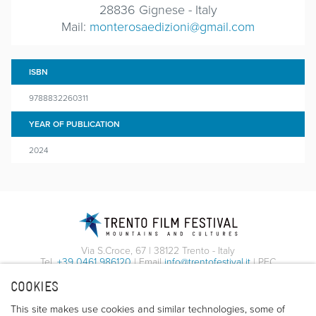
28836 Gignese - Italy
Mail:
monterosaedizioni@gmail.com
ISBN
9788832260311
YEAR OF PUBLICATION
2024
Via S.Croce, 67 | 38122 Trento - Italy
Tel.
+39 0461 986120
| Email
info@trentofestival.it
| PEC
trentofilmfestival@pec.it
COOKIES
PI e CF 00387380223 |
Privacy & Cookies
This site makes use cookies and similar technologies, some of