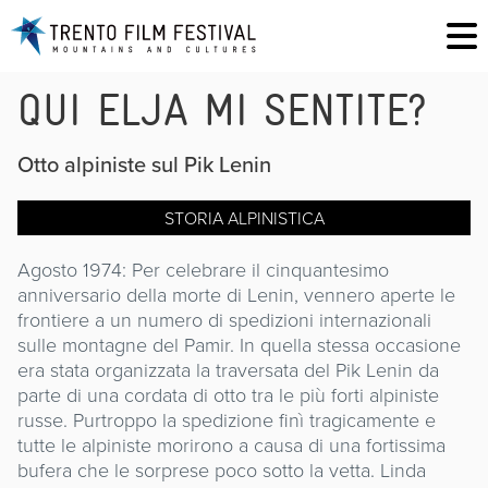
QUI ELJA MI SENTITE?
Otto alpiniste sul Pik Lenin
STORIA ALPINISTICA
Agosto 1974: Per celebrare il cinquantesimo
anniversario della morte di Lenin, vennero aperte le
frontiere a un numero di spedizioni internazionali
sulle montagne del Pamir. In quella stessa occasione
era stata organizzata la traversata del Pik Lenin da
parte di una cordata di otto tra le più forti alpiniste
russe. Purtroppo la spedizione finì tragicamente e
tutte le alpiniste morirono a causa di una fortissima
bufera che le sorprese poco sotto la vetta. Linda