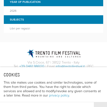
YEAR OF PUBLICATION
2026
SUBJECTS
Libri per ragazzi
Via S.Croce, 67 | 38122 Trento - Italy
Tel.
+39 0461 986120
| Email
info@trentofestival.it
| PEC
trentofilmfestival@pec.it
COOKIES
PI e CF 00387380223 |
Privacy & Cookies
This site makes use cookies and similar technologies, some of
them from third parties. You have the right to decide which
services are allowed and to modify/revoke any given consents at
a later time. Read more in our
privacy policy
.