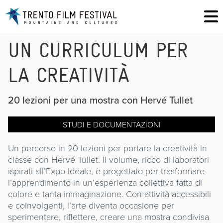
UN CURRICULUM PER
LA CREATIVITÀ
20 lezioni per una mostra con Hervé Tullet
STUDI E DOCUMENTAZIONI
Un percorso in 20 lezioni per portare la creatività in
classe con Hervé Tullet. Il volume, ricco di laboratori
ispirati all’Expo Idéale, è progettato per trasformare
l’apprendimento in un’esperienza collettiva fatta di
colore e tanta immaginazione. Con attività accessibili
e coinvolgenti, l’arte diventa occasione per
sperimentare, riflettere, creare una mostra condivisa