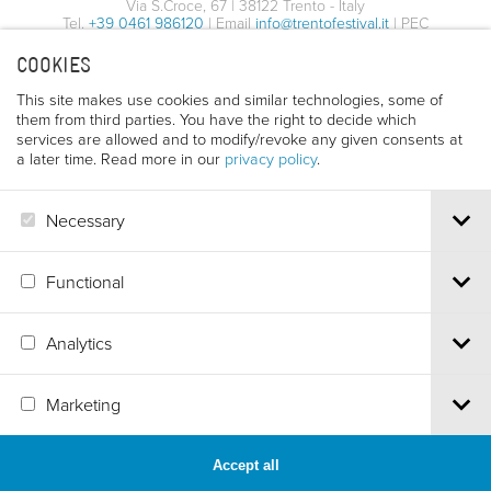
Via S.Croce, 67 | 38122 Trento - Italy
Tel.
+39 0461 986120
| Email
info@trentofestival.it
| PEC
trentofilmfestival@pec.it
COOKIES
PI e CF 00387380223 |
Privacy & Cookies
This site makes use cookies and similar technologies, some of
them from third parties. You have the right to decide which
services are allowed and to modify/revoke any given consents at
a later time. Read more in our
privacy policy
.
Necessary
Functional
Analytics
Marketing
Accept all