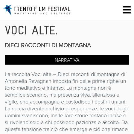
VOCI ALTE.
DIECI RACCONTI DI MONTAGNA
NARRATIVA
La raccolta Voci alte – Dieci racconti di montagna di
Antonella Ravagnan imposta fin dalle prime righe un
tono meditativo e intenso. La montagna non è
semplice scenario, ma presenza viva, silenziosa e
vigile, che accompagna e custodisce i destini umani.
La roccia diventa archivio di esperienze: le voci degli
uomini svaniscono, ma le loro storie restano incise e
si rivelano solo a chi possiede pazienza e ascolto. Da
questa tensione tra ciò che emerge e ciò che rimane