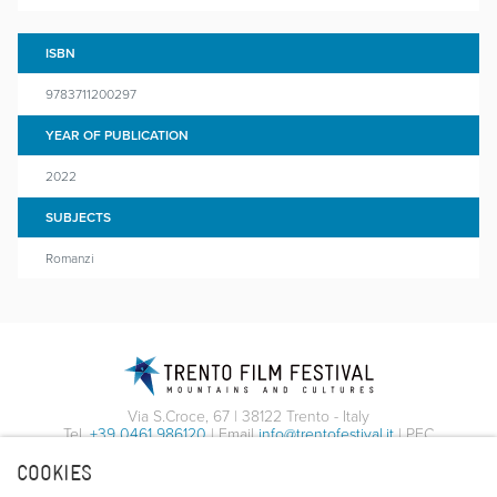
ISBN
9783711200297
YEAR OF PUBLICATION
2022
SUBJECTS
Romanzi
Via S.Croce, 67 | 38122 Trento - Italy
Tel.
+39 0461 986120
| Email
info@trentofestival.it
| PEC
trentofilmfestival@pec.it
COOKIES
PI e CF 00387380223 |
Privacy & Cookies