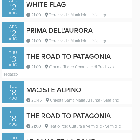
WED
WHITE FLAG
12
AUG
21:00
Terrazza del Municipio - Lisignago
Trailer
WED
PRIMA DELL'AURORA
12
AUG
21:00
Terrazza del Municipio - Lisignago
THU
THE ROAD TO PATAGONIA
13
PRIMA DELL'AURORA
AUG
21:00
Cinema Teatro Comunale di Predazzo -
Predazzo
Italy / 2024 / 14'
Trailer
TUE
MACISTE ALPINO
18
Cinema Teatro Comunale di Predazzo
FÉMENE
Via Cesare Battisti, 28 - Predazzo
AUG
20:45
Chiesta Santa Maria Assunta - Smarano
Trailer
Italy / 2026 / 61'
06/08/2026
TUE
THE ROAD TO PATAGONIA
18
21:00
LA CIMA
AUG
Cinema Teatro Comunale di Predazzo
21:00
Teatro Polo Culturale Vermiglio - Vermiglio
Trailer
Via Cesare Battisti, 28 - Predazzo
Italy / 2026 / 52'
THU