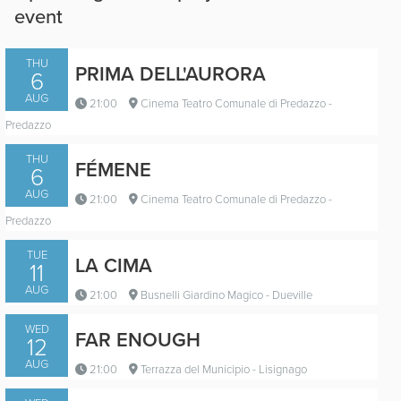
event
THU
PRIMA DELL'AURORA
6
AUG
21:00
Cinema Teatro Comunale di Predazzo -
Predazzo
THU
FÉMENE
6
AUG
21:00
Cinema Teatro Comunale di Predazzo -
Predazzo
TUE
LA CIMA
11
AUG
21:00
Busnelli Giardino Magico - Dueville
WED
FAR ENOUGH
12
AUG
21:00
Terrazza del Municipio - Lisignago
Trailer