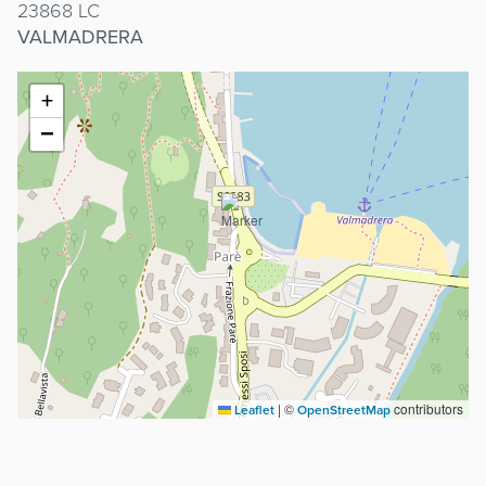
23868 LC
VALMADRERA
+
−
|
©
contributors
Leaflet
OpenStreetMap