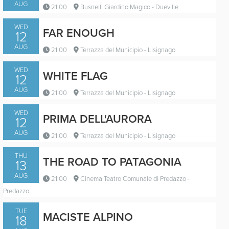
AUG
21:00
Busnelli Giardino Magico - Dueville
WED
FAR ENOUGH
12
AUG
21:00
Terrazza del Municipio - Lisignago
Trailer
WED
WHITE FLAG
12
AUG
21:00
Terrazza del Municipio - Lisignago
Trailer
WED
PRIMA DELL'AURORA
12
AUG
21:00
Terrazza del Municipio - Lisignago
THU
THE ROAD TO PATAGONIA
13
PRIMA DELL'AURORA
AUG
21:00
Cinema Teatro Comunale di Predazzo -
Italy / 2024 / 14'
Predazzo
Trailer
TUE
MACISTE ALPINO
18
Cinema Teatro Comunale di Predazzo
Via Cesare Battisti, 28 - Predazzo