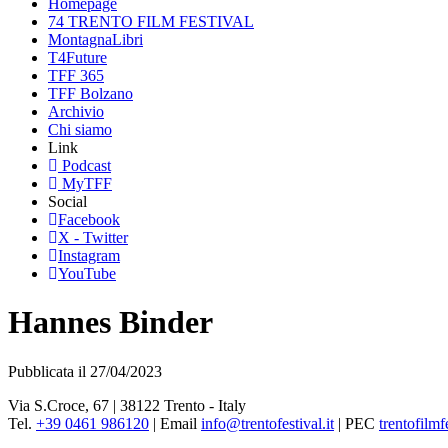
Homepage
74 TRENTO FILM FESTIVAL
MontagnaLibri
T4Future
TFF 365
TFF Bolzano
Archivio
Chi siamo
Link
Podcast
MyTFF
Social
Facebook
X - Twitter
Instagram
YouTube
Hannes Binder
Pubblicata il 27/04/2023
Via S.Croce, 67 | 38122 Trento - Italy
Tel.
+39 0461 986120
| Email
info@trentofestival.it
| PEC
trentofilmf