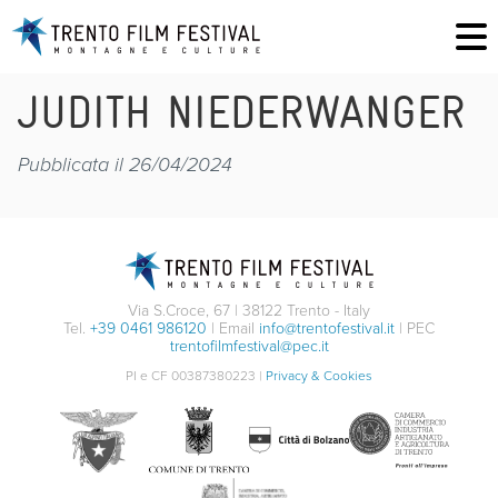
JUDITH NIEDERWANGER
Pubblicata il 26/04/2024
Via S.Croce, 67 | 38122 Trento - Italy
Tel.
+39 0461 986120
| Email
info@trentofestival.it
| PEC
trentofilmfestival@pec.it
PI e CF 00387380223 |
Privacy & Cookies