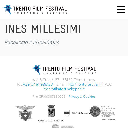
INES MILLESIMI
Pubblicata il 26/04/2024
Via S.Croce, 67 | 38122 Trento - Italy
Tel.
+39 0461 986120
| Email
info@trentofestival.it
| PEC
trentofilmfestival@pec.it
PI e CF 00387380223 |
Privacy & Cookies