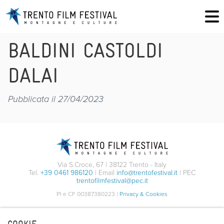
BALDINI CASTOLDI
DALAI
Pubblicata il 27/04/2023
Via S.Croce, 67 | 38122 Trento - Italy
Tel.
+39 0461 986120
| Email
info@trentofestival.it
| PEC
trentofilmfestival@pec.it
PI e CF 00387380223 |
Privacy & Cookies