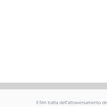
LUNGO LA
CONTRA
PIERLUCA ROSS
Italia
/ 1990 / 30'
Il film tratta dell'attraversamento