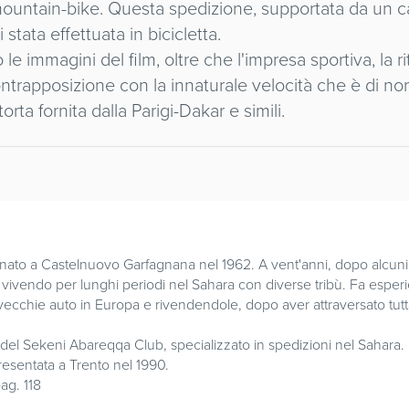
in mountain-bike. Questa spedizione, supportata da u
tata effettuata in bicicletta.
 le immagini del film, oltre che l'impresa sportiva, la 
ontrapposizione con la innaturale velocità che è di nor
ta fornita dalla Parigi-Dakar e simili.
 è nato a Castelnuovo Garfagnana nel 1962. A vent'anni, dopo alcun
a, vivendo per lunghi periodi nel Sahara con diverse tribù. Fa esper
chie auto in Europa e rivendendole, dopo aver attraversato tutto i
 del Sekeni Abareqqa Club, specializzato in spedizioni nel Sahara. 
resentata a Trento nel 1990.
ag. 118