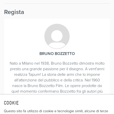
Regista
BRUNO BOZZETTO
Nato a Milano nel 1938, Bruno Bozzetto dimostra molto
presto una grande passione per il disegno. A vent'anni
realizza Tapum! La storia delle armi che lo impone
all'attenzione del pubblico e della critica. Nel 1960
nasce la Bruno Bozzetto Film. Le opere prodotte da
quel momento confermano Bozzetto fra gli autori più
validi nel panorama del cinema di animazione, non
soltanto italiano, e il regista riceve premi e
COOKIE
riconoscimenti ai festival di tutto il mondo. Realizza tre
Questo sito fa utilizzo di cookie e tecnologie simili, alcune di terze
lungometraggi come "West and Soda", "Vip mio fratello