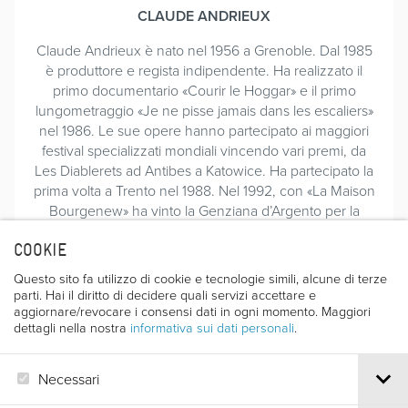
CLAUDE ANDRIEUX
Claude Andrieux è nato nel 1956 a Grenoble. Dal 1985
è produttore e regista indipendente. Ha realizzato il
primo documentario «Courir le Hoggar» e il primo
lungometraggio «Je ne pisse jamais dans les escaliers»
nel 1986. Le sue opere hanno partecipato ai maggiori
festival specializzati mondiali vincendo vari premi, da
Les Diablerets ad Antibes a Katowice. Ha partecipato la
prima volta a Trento nel 1988. Nel 1992, con «La Maison
Bourgenew» ha vinto la Genziana d’Argento per la
migliore opera di montagna.
COOKIE
CATALOGO 1990 - 38^ - pag. 64 - 81- 88
CATALOGO 1991 - 39^ - pag. 56
Questo sito fa utilizzo di cookie e tecnologie simili, alcune di terze
CATALOGO 1992 - 40^ - pag. 63 (Genz. d’Argento
parti. Hai il diritto di decidere quali servizi accettare e
migliore opera di montagna)
aggiornare/revocare i consensi dati in ogni momento. Maggiori
dettagli nella nostra
informativa sui dati personali
.
CATALOGO 1993 - 41^ - pag. 70
CATALOGO 1994 - 42^ - pag. 58
CATALOGO 1997 - 45^ - pag. 96 - Premio del C.A.I. -
Necessari
Genziana d’Oro per la migliore opera di alpinismo