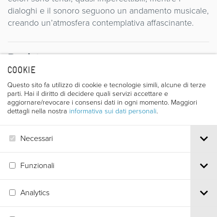
dialoghi e il sonoro seguono un andamento musicale,
creando un’atmosfera contemplativa affascinante.
Regista
COOKIE
Questo sito fa utilizzo di cookie e tecnologie simili, alcune di terze
parti. Hai il diritto di decidere quali servizi accettare e
aggiornare/revocare i consensi dati in ogni momento. Maggiori
dettagli nella nostra
informativa sui dati personali
.
TIBOR SZEMZO
Necessari
Funzionali
Analytics
Via S.Croce, 67 | 38122 Trento - Italy