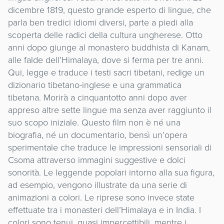
dicembre 1819, questo grande esperto di lingue, che
parla ben tredici idiomi diversi, parte a piedi alla
scoperta delle radici della cultura ungherese. Otto
anni dopo giunge al monastero buddhista di Kanam,
alle falde dell’Himalaya, dove si ferma per tre anni.
Qui, legge e traduce i testi sacri tibetani, redige un
dizionario tibetano-inglese e una grammatica
tibetana. Morirà a cinquantotto anni dopo aver
appreso altre sette lingue ma senza aver raggiunto il
suo scopo iniziale. Questo film non è né una
biografia, né un documentario, bensì un’opera
sperimentale che traduce le impressioni sensoriali di
Csoma attraverso immagini suggestive e dolci
sonorità. Le leggende popolari intorno alla sua figura,
ad esempio, vengono illustrate da una serie di
animazioni a colori. Le riprese sono invece state
effettuate tra i monasteri dell’Himalaya e in India. I
colori sono tenui, quasi impercettibili, mentre i