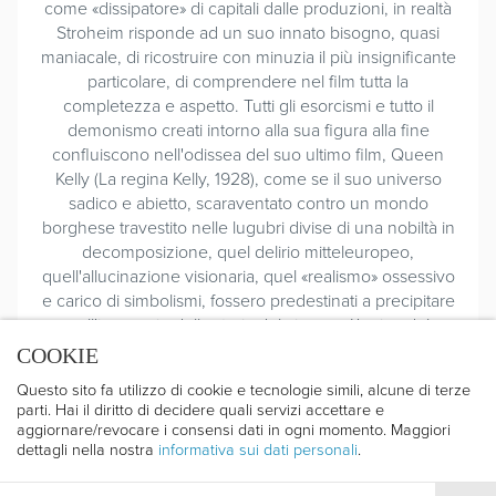
come «dissipatore» di capitali dalle produzioni, in realtà
Stroheim risponde ad un suo innato bisogno, quasi
maniacale, di ricostruire con minuzia il più insignificante
particolare, di comprendere nel film tutta la
completezza e aspetto. Tutti gli esorcismi e tutto il
demonismo creati intorno alla sua figura alla fine
confluiscono nell'odissea del suo ultimo film, Queen
Kelly (La regina Kelly, 1928), come se il suo universo
sadico e abietto, scaraventato contro un mondo
borghese travestito nelle lugubri divise di una nobiltà in
decomposizione, quel delirio mitteleuropeo,
quell'allucinazione visionaria, quel «realismo» ossessivo
e carico di simbolismi, fossero predestinati a precipitare
nell'inconscio della storia del cinema. L'arrivo del
sonoro segna la fine della sua carriera. Non dirigerà
COOKIE
mai più un film, proseguendo la sua carriera solo come
Questo sito fa utilizzo di cookie e tecnologie simili, alcune di terze
interprete, presente in un gran numero di opere, non
parti. Hai il diritto di decidere quali servizi accettare e
tutte di alto rango, tra le quali tuttavia vanno ricordati
aggiornare/revocare i consensi dati in ogni momento. Maggiori
almeno due capolavori: La grande illusione (1937) di J.
dettagli nella nostra
informativa sui dati personali
.
Renoir, e Viale del tramonto (1950), dove si ritrova in
una sorta di nemesi struggente e crudele messa in