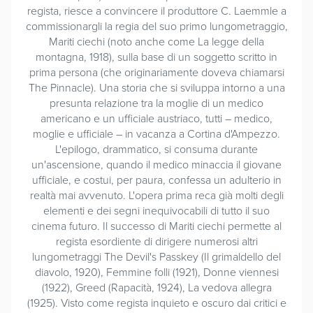
regista, riesce a convincere il produttore C. Laemmle a
commissionargli la regia del suo primo lungometraggio,
Mariti ciechi (noto anche come La legge della
montagna, 1918), sulla base di un soggetto scritto in
prima persona (che originariamente doveva chiamarsi
The Pinnacle). Una storia che si sviluppa intorno a una
presunta relazione tra la moglie di un medico
americano e un ufficiale austriaco, tutti – medico,
moglie e ufficiale – in vacanza a Cortina d'Ampezzo.
L'epilogo, drammatico, si consuma durante
un'ascensione, quando il medico minaccia il giovane
ufficiale, e costui, per paura, confessa un adulterio in
realtà mai avvenuto. L'opera prima reca già molti degli
elementi e dei segni inequivocabili di tutto il suo
cinema futuro. Il successo di Mariti ciechi permette al
regista esordiente di dirigere numerosi altri
lungometraggi The Devil's Passkey (Il grimaldello del
diavolo, 1920), Femmine folli (1921), Donne viennesi
(1922), Greed (Rapacità, 1924), La vedova allegra
(1925). Visto come regista inquieto e oscuro dai critici e