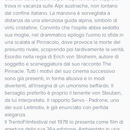
trova in vacanza sulle Alpi austriache, non lontano
dal confine italiano. La manovra è sorvegliata a
distanza da una silenziosa guida alpina, simbolo di
virtù cristalline. Convinto che l'ospite abbia sedotto
sua moglie, nel drammatico epilogo l'uomo lo sfida in
una scalata al Pinnacolo, dove provoca la morte del
presunto rivale, scoprendo poi tardivamente la verità.
Esordio nella regia di Erich von Stroheim, autore di
soggetto e sceneggiatura dal suo racconto The
Pinnacle. Tutti i motivi del suo cinema successivo
sono già presenti, in forma allusiva e in modi
divertenti, all'insegna di un umorismo beffardo. Il
bersaglio preferito è proprio il tenente von Steuben,
da lui interpretato. Il rapporto Servo - Padrone, uno
dei suoi Leitmotiv, è già enunciato con perfida
eleganza.
Il TrentoFilmfestival nel 1978 lo presenta come film di
apertura della sua 26a edizione. Ambientato in una