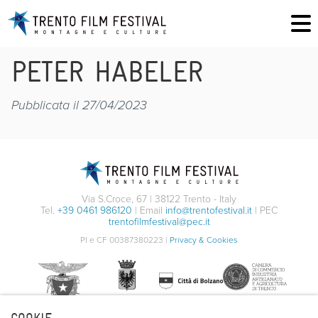
PETER HABELER
Pubblicata il 27/04/2023
Via S.Croce, 67 | 38122 Trento - Italy
Tel.
+39 0461 986120
| Email
info@trentofestival.it
| PEC
trentofilmfestival@pec.it
PI e CF 00387380223 |
Privacy & Cookies