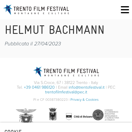
HELMUT BACHMANN
Pubblicata il 27/04/2023
Via S.Croce, 67 | 38122 Trento - Italy
Tel.
+39 0461 986120
| Email
info@trentofestival.it
| PEC
trentofilmfestival@pec.it
PI e CF 00387380223 |
Privacy & Cookies