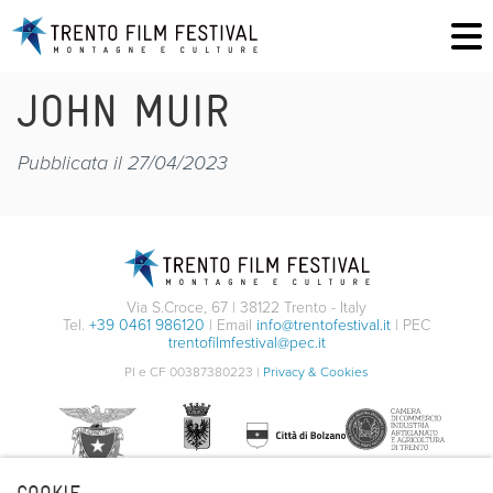
JOHN MUIR
Pubblicata il 27/04/2023
Via S.Croce, 67 | 38122 Trento - Italy
Tel.
+39 0461 986120
| Email
info@trentofestival.it
| PEC
trentofilmfestival@pec.it
PI e CF 00387380223 |
Privacy & Cookies