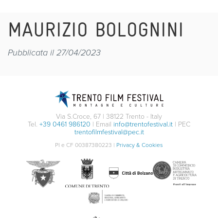
MAURIZIO BOLOGNINI
Pubblicata il 27/04/2023
Via S.Croce, 67 | 38122 Trento - Italy
Tel.
+39 0461 986120
| Email
info@trentofestival.it
| PEC
trentofilmfestival@pec.it
PI e CF 00387380223 |
Privacy & Cookies