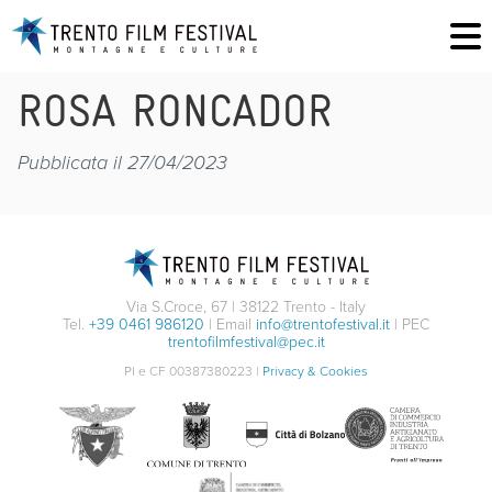
ROSA RONCADOR
Pubblicata il 27/04/2023
Via S.Croce, 67 | 38122 Trento - Italy
Tel.
+39 0461 986120
| Email
info@trentofestival.it
| PEC
trentofilmfestival@pec.it
PI e CF 00387380223 |
Privacy & Cookies