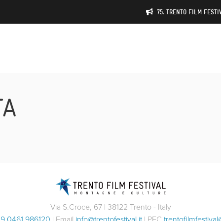
75. TRENTO FILM FESTIV
TA
Via S.Croce, 67 | 38122 Trento - Italy
9 0461 986120
| Email
info@trentofestival.it
| PEC
trentofilmfestival