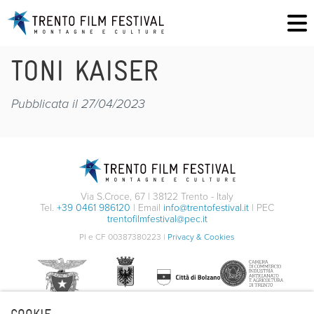
TONI KAISER
Pubblicata il 27/04/2023
Via S.Croce, 67 | 38122 Trento - Italy
Tel.
+39 0461 986120
| Email
info@trentofestival.it
| PEC
trentofilmfestival@pec.it
PI e CF 00387380223 |
Privacy & Cookies