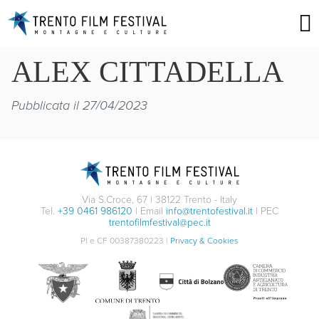
ALEX CITTADELLA
Pubblicata il 27/04/2023
Via S.Croce, 67 | 38122 Trento - Italy
Tel.
+39 0461 986120
| Email
info@trentofestival.it
| PEC
trentofilmfestival@pec.it
PI e CF 00387380223 |
Privacy & Cookies