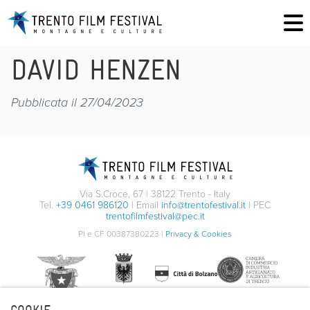
DAVID HENZEN
Pubblicata il 27/04/2023
Via S.Croce, 67 | 38122 Trento - Italy
Tel.
+39 0461 986120
| Email
info@trentofestival.it
| PEC
trentofilmfestival@pec.it
PI e CF 00387380223 |
Privacy & Cookies