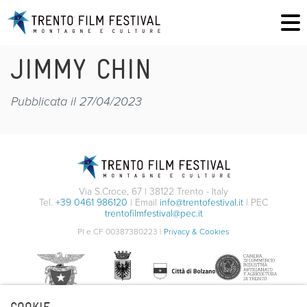
JIMMY CHIN
Pubblicata il 27/04/2023
Via S.Croce, 67 | 38122 Trento - Italy
Tel.
+39 0461 986120
| Email
info@trentofestival.it
| PEC
trentofilmfestival@pec.it
PI e CF 00387380223 |
Privacy & Cookies