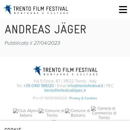
ANDREAS JÄGER
Pubblicata il 27/04/2023
Via S.Croce, 67 | 38122 Trento - Italy
Tel.
+39 0461 986120
| Email
info@trentofestival.it
| PEC
trentofilmfestival@pec.it
PI e CF 00387380223 |
Privacy & Cookies