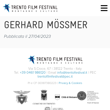
GERHARD MÖSSMER
Pubblicata il 27/04/2023
Via S.Croce, 67 | 38122 Trento - Italy
Tel.
+39 0461 986120
| Email
info@trentofestival.it
| PEC
trentofilmfestival@pec.it
PI e CF 00387380223 |
Privacy & Cookies