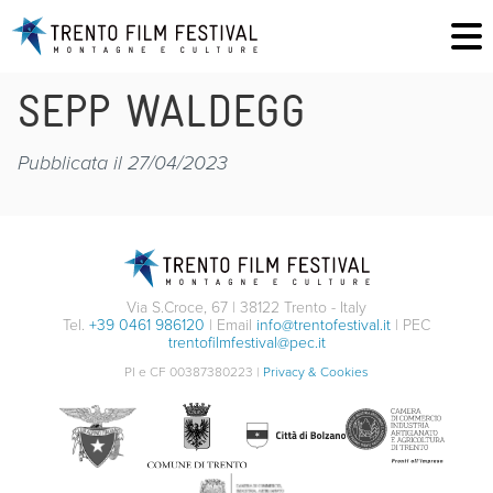
SEPP WALDEGG
Pubblicata il 27/04/2023
Via S.Croce, 67 | 38122 Trento - Italy
Tel.
+39 0461 986120
| Email
info@trentofestival.it
| PEC
trentofilmfestival@pec.it
PI e CF 00387380223 |
Privacy & Cookies