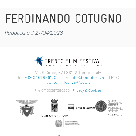
FERDINANDO COTUGNO
Pubblicata il 27/04/2023
Via S.Croce, 67 | 38122 Trento - Italy
Tel.
+39 0461 986120
| Email
info@trentofestival.it
| PEC
trentofilmfestival@pec.it
PI e CF 00387380223 |
Privacy & Cookies