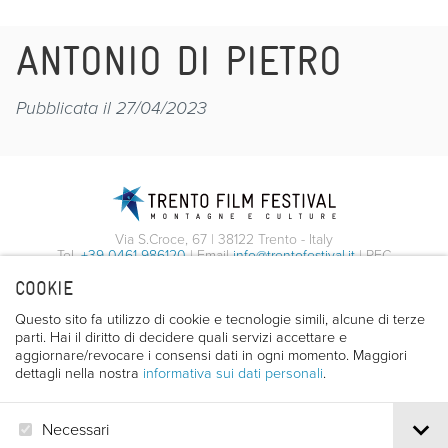
ANTONIO DI PIETRO
Pubblicata il 27/04/2023
Via S.Croce, 67 | 38122 Trento - Italy
Tel.
+39 0461 986120
| Email
info@trentofestival.it
| PEC
trentofilmfestival@pec.it
COOKIE
PI e CF 00387380223 |
Privacy & Cookies
Questo sito fa utilizzo di cookie e tecnologie simili, alcune di terze
parti. Hai il diritto di decidere quali servizi accettare e
aggiornare/revocare i consensi dati in ogni momento. Maggiori
dettagli nella nostra
informativa sui dati personali
.
Necessari