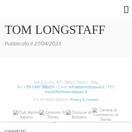
TOM LONGSTAFF
Pubblicata il 27/04/2023
Via S.Croce, 67 | 38122 Trento - Italy
Tel.
+39 0461 986120
| Email
info@trentofestival.it
| PEC
trentofilmfestival@pec.it
PI e CF 00387380223 |
Privacy & Cookies