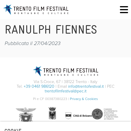
RANULPH FIENNES
Pubblicata il 27/04/2023
Via S.Croce, 67 | 38122 Trento - Italy
Tel.
+39 0461 986120
| Email
info@trentofestival.it
| PEC
trentofilmfestival@pec.it
PI e CF 00387380223 |
Privacy & Cookies